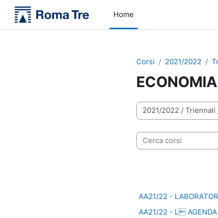
Vai al contenuto principale
Home
Corsi
2021/2022
T
ECONOMIA
Categorie di corso
Cerca corsi
AA21/22 - LABORATOR
AA21/22 - L AGENDA