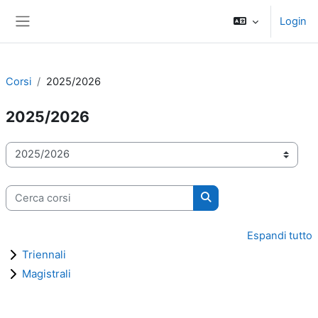
Vai al contenuto principale
Login
Pannello laterale
Corsi
2025/2026
2025/2026
Categorie di corso
Cerca corsi
Cerca corsi
Espandi tutto
Triennali
Magistrali