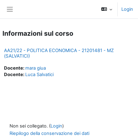
Vai al contenuto principale
Login
Pannello laterale
Informazioni sul corso
AA21/22 - POLITICA ECONOMICA - 21201481 - MZ
(SALVATICI)
Docente:
mara giua
Docente:
Luca Salvatici
Non sei collegato. (
Login
)
Riepilogo della conservazione dei dati